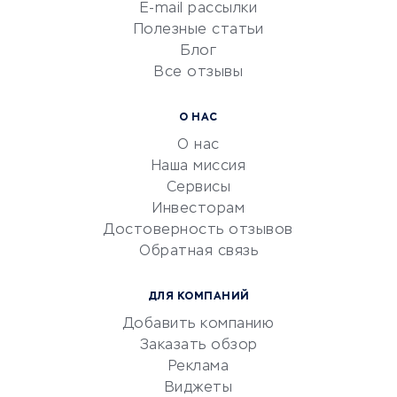
Сетевой маркетинг
E-mail рассылки
Университеты
Полезные статьи
Блог
Все отзывы
УСЛУГИ ДЛЯ БИЗНЕСА
Расчетно-кассовое
О НАС
обслуживание
О нас
Эквайринг
Наша миссия
CRM-системы
Сервисы
Инвесторам
Электронный
Достоверность отзывов
документооборот
Обратная связь
Юридические компании
Консалтинговые компании
ДЛЯ КОМПАНИЙ
Аудиторские компании
Добавить компанию
Бухгалтерия онлайн
Заказать обзор
Онлайн-кассы
Реклама
SERM
Виджеты