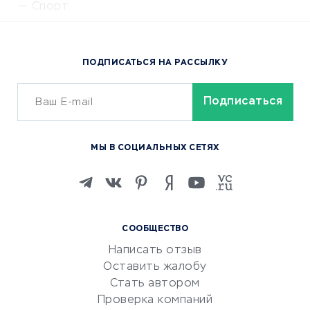
Спорт
Доставка еды
Популярные товары
ПОДПИСАТЬСЯ НА РАССЫЛКУ
Сервисы доставки
ОБУЧЕНИЕ И РАБОТА
Курсы по обучению
МЫ В СОЦИАЛЬНЫХ СЕТЯХ
Онлайн-школы
Изучение иностранных
языков
Курсы IT и digital
СООБЩЕСТВО
Маркетинг и продажи
Написать отзыв
Репетиторство
Оставить жалобу
Красота и здоровье
Стать автором
Сервисы по поиску работы
Проверка компаний