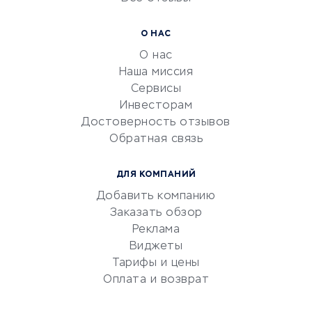
УСЛУГИ ДЛЯ БИЗНЕСА
Расчетно-кассовое
О НАС
обслуживание
О нас
Эквайринг
Наша миссия
CRM-системы
Сервисы
Инвесторам
Электронный
Достоверность отзывов
документооборот
Обратная связь
Юридические компании
Консалтинговые компании
ДЛЯ КОМПАНИЙ
Аудиторские компании
Добавить компанию
Бухгалтерия онлайн
Заказать обзор
Онлайн-кассы
Реклама
SERM
Виджеты
Тарифы и цены
Digital
Оплата и возврат
КРЕДИТЫ И ЗАЙМЫ