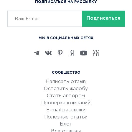
ПОДПИСАТЬСЯ НА РАССЫЛКУ
Сервисы доставки
ОБУЧЕНИЕ И РАБОТА
Курсы по обучению
МЫ В СОЦИАЛЬНЫХ СЕТЯХ
Онлайн-школы
Изучение иностранных
языков
Курсы IT и digital
СООБЩЕСТВО
Маркетинг и продажи
Написать отзыв
Репетиторство
Оставить жалобу
Красота и здоровье
Стать автором
Сервисы по поиску работы
Проверка компаний
Сетевой маркетинг
E-mail рассылки
Университеты
Полезные статьи
Блог
Все отзывы