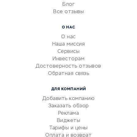
Блог
Все отзывы
УСЛУГИ ДЛЯ БИЗНЕСА
Расчетно-кассовое
О НАС
обслуживание
О нас
Эквайринг
Наша миссия
CRM-системы
Сервисы
Инвесторам
Электронный
Достоверность отзывов
документооборот
Обратная связь
Юридические компании
Консалтинговые компании
ДЛЯ КОМПАНИЙ
Аудиторские компании
Добавить компанию
Бухгалтерия онлайн
Заказать обзор
Онлайн-кассы
Реклама
SERM
Виджеты
Тарифы и цены
Digital
Оплата и возврат