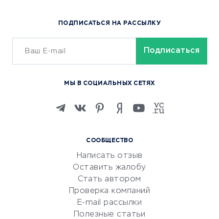
Популярные товары
ПОДПИСАТЬСЯ НА РАССЫЛКУ
Сервисы доставки
ОБУЧЕНИЕ И РАБОТА
Курсы по обучению
МЫ В СОЦИАЛЬНЫХ СЕТЯХ
Онлайн-школы
Изучение иностранных
языков
Курсы IT и digital
СООБЩЕСТВО
Маркетинг и продажи
Написать отзыв
Репетиторство
Оставить жалобу
Красота и здоровье
Стать автором
Сервисы по поиску работы
Проверка компаний
Сетевой маркетинг
E-mail рассылки
Университеты
Полезные статьи