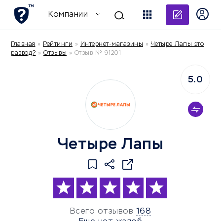
Добави
Компании
Главная
»
Рейтинги
»
Интернет-магазины
»
Четыре Лапы это
развод?
»
Отзывы
»
Отзыв № 91201
5.0
Четыре Лапы
Всего отзывов
168