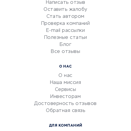
Написать отзыв
Репетиторство
Оставить жалобу
Красота и здоровье
Стать автором
Сервисы по поиску работы
Проверка компаний
Сетевой маркетинг
E-mail рассылки
Университеты
Полезные статьи
Блог
Все отзывы
УСЛУГИ ДЛЯ БИЗНЕСА
Расчетно-кассовое
О НАС
обслуживание
О нас
Эквайринг
Наша миссия
CRM-системы
Сервисы
Инвесторам
Электронный
Достоверность отзывов
документооборот
Обратная связь
Юридические компании
Консалтинговые компании
ДЛЯ КОМПАНИЙ
Аудиторские компании