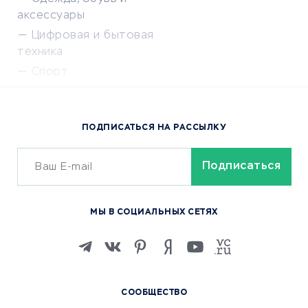
аксессуары
Цифровая и бытовая
техника
Спорт
Доставка еды
Популярные товары
ПОДПИСАТЬСЯ НА РАССЫЛКУ
Сервисы доставки
ОБУЧЕНИЕ И РАБОТА
Курсы по обучению
МЫ В СОЦИАЛЬНЫХ СЕТЯХ
Онлайн-школы
Изучение иностранных
языков
Курсы IT и digital
СООБЩЕСТВО
Маркетинг и продажи