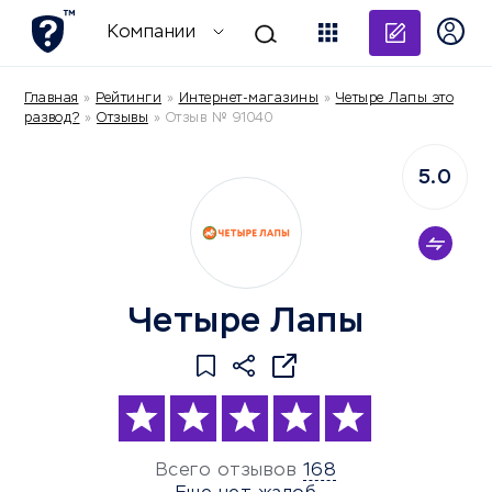
Добави
Компании
Главная
»
Рейтинги
»
Интернет-магазины
»
Четыре Лапы это
развод?
»
Отзывы
»
Отзыв № 91040
5.0
Четыре Лапы
Всего отзывов
168