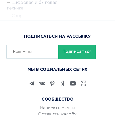
Цифровая и бытовая
техника
Спорт
Доставка еды
Популярные товары
ПОДПИСАТЬСЯ НА РАССЫЛКУ
Сервисы доставки
ОБУЧЕНИЕ И РАБОТА
Курсы по обучению
МЫ В СОЦИАЛЬНЫХ СЕТЯХ
Онлайн-школы
Изучение иностранных
языков
Курсы IT и digital
СООБЩЕСТВО
Маркетинг и продажи
Репетиторство
Написать отзыв
Оставить жалобу