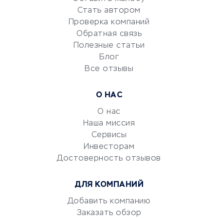
Красота и здоровье
Стать автором
Сервисы по поиску работы
Проверка компаний
Сетевой маркетинг
Обратная связь
Университеты
Полезные статьи
Блог
Все отзывы
УСЛУГИ ДЛЯ БИЗНЕСА
Расчетно-кассовое
О НАС
обслуживание
О нас
Эквайринг
Наша миссия
CRM-системы
Сервисы
Электронный
Инвесторам
документооборот
Достоверность отзывов
Юридические компании
ДЛЯ КОМПАНИЙ
Консалтинговые компании
Аудиторские компании
Добавить компанию
Заказать обзор
Бухгалтерия онлайн