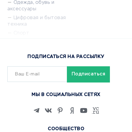
Одежда, обувь и
аксессуары
Цифровая и бытовая
техника
Спорт
Доставка еды
Популярные товары
ПОДПИСАТЬСЯ НА РАССЫЛКУ
Сервисы доставки
ОБУЧЕНИЕ И РАБОТА
Курсы по обучению
МЫ В СОЦИАЛЬНЫХ СЕТЯХ
Онлайн-школы
Изучение иностранных
языков
Курсы IT и digital
СООБЩЕСТВО
Маркетинг и продажи