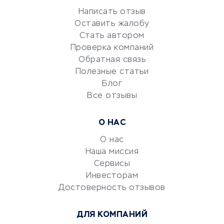
Репетиторство
Написать отзыв
Оставить жалобу
Красота и здоровье
Стать автором
Сервисы по поиску работы
Проверка компаний
Сетевой маркетинг
Обратная связь
Университеты
Полезные статьи
Блог
Все отзывы
УСЛУГИ ДЛЯ БИЗНЕСА
Расчетно-кассовое
О НАС
обслуживание
О нас
Эквайринг
Наша миссия
CRM-системы
Сервисы
Электронный
Инвесторам
документооборот
Достоверность отзывов
Юридические компании
ДЛЯ КОМПАНИЙ
Консалтинговые компании