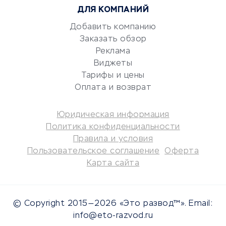
ДЛЯ КОМПАНИЙ
Аудиторские компании
Добавить компанию
Бухгалтерия онлайн
Заказать обзор
Онлайн-кассы
Реклама
SERM
Виджеты
Digital
Тарифы и цены
Оплата и возврат
КРЕДИТЫ И ЗАЙМЫ
Юридическая информация
Потребительские кредиты
Политика конфиденциальности
Кредитные карты
Правила и условия
Пользовательское соглашение
Оферта
Дебетовые карты
Карта сайта
Микрофинансовые
организации
Подбор кредита
© Copyright 2015—2026 «Это развод™». Email:
Улучшение кредитной
info@eto-razvod.ru
истории