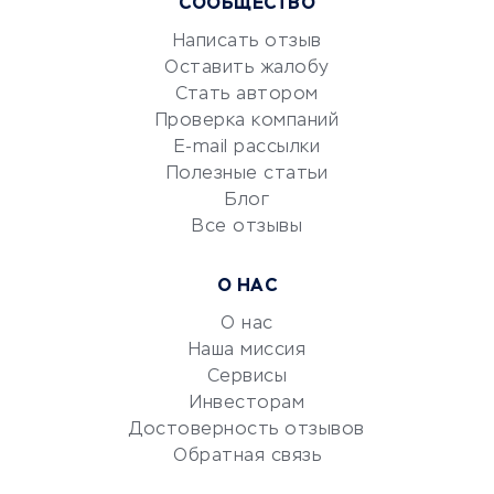
СООБЩЕСТВО
Маркетинг и продажи
Репетиторство
Написать отзыв
Оставить жалобу
Красота и здоровье
Стать автором
Сервисы по поиску работы
Проверка компаний
Сетевой маркетинг
E-mail рассылки
Университеты
Полезные статьи
Блог
Все отзывы
УСЛУГИ ДЛЯ БИЗНЕСА
Расчетно-кассовое
О НАС
обслуживание
О нас
Эквайринг
Наша миссия
CRM-системы
Сервисы
Электронный
Инвесторам
документооборот
Достоверность отзывов
Обратная связь
Юридические компании
Консалтинговые компании