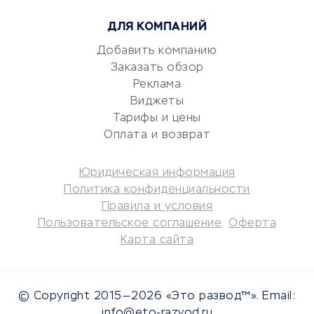
Юридические компании
ДЛЯ КОМПАНИЙ
Консалтинговые компании
Аудиторские компании
Добавить компанию
Заказать обзор
Бухгалтерия онлайн
Реклама
Онлайн-кассы
Виджеты
SERM
Тарифы и цены
Digital
Оплата и возврат
КРЕДИТЫ И ЗАЙМЫ
Юридическая информация
Политика конфиденциальности
Потребительские кредиты
Правила и условия
Кредитные карты
Пользовательское соглашение
Оферта
Карта сайта
Дебетовые карты
Микрофинансовые
организации
© Copyright 2015—2026 «Это развод™». Email:
Подбор кредита
info@eto-razvod.ru