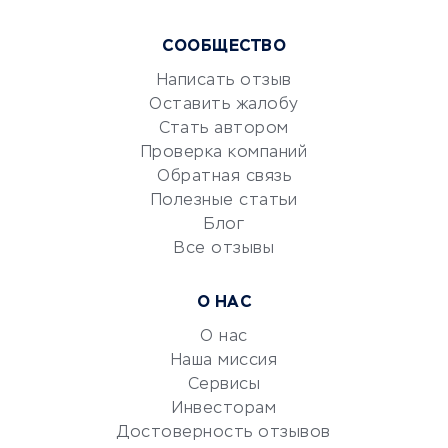
Курсы IT и digital
СООБЩЕСТВО
Маркетинг и продажи
Репетиторство
Написать отзыв
Оставить жалобу
Красота и здоровье
Стать автором
Сервисы по поиску работы
Проверка компаний
Сетевой маркетинг
Обратная связь
Университеты
Полезные статьи
Блог
Все отзывы
УСЛУГИ ДЛЯ БИЗНЕСА
Расчетно-кассовое
О НАС
обслуживание
О нас
Эквайринг
Наша миссия
CRM-системы
Сервисы
Электронный
Инвесторам
документооборот
Достоверность отзывов