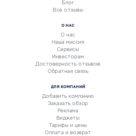
Блог
Все отзывы
УСЛУГИ ДЛЯ БИЗНЕСА
Расчетно-кассовое
О НАС
обслуживание
О нас
Эквайринг
Наша миссия
CRM-системы
Сервисы
Инвесторам
Электронный
Достоверность отзывов
документооборот
Обратная связь
Юридические компании
Консалтинговые компании
ДЛЯ КОМПАНИЙ
Аудиторские компании
Добавить компанию
Бухгалтерия онлайн
Заказать обзор
Онлайн-кассы
Реклама
SERM
Виджеты
Тарифы и цены
Digital
Оплата и возврат