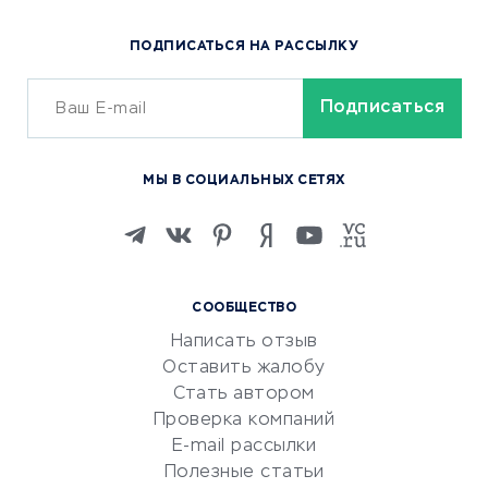
Популярные товары
ПОДПИСАТЬСЯ НА РАССЫЛКУ
Сервисы доставки
ОБУЧЕНИЕ И РАБОТА
Курсы по обучению
МЫ В СОЦИАЛЬНЫХ СЕТЯХ
Онлайн-школы
Изучение иностранных
языков
Курсы IT и digital
СООБЩЕСТВО
Маркетинг и продажи
Написать отзыв
Репетиторство
Оставить жалобу
Красота и здоровье
Стать автором
Сервисы по поиску работы
Проверка компаний
Сетевой маркетинг
E-mail рассылки
Университеты
Полезные статьи