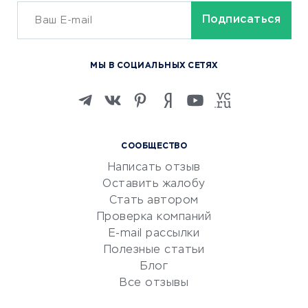
ОБУЧЕНИЕ И РАБОТА
Курсы по обучению
МЫ В СОЦИАЛЬНЫХ СЕТЯХ
Онлайн-школы
Изучение иностранных
языков
Курсы IT и digital
СООБЩЕСТВО
Маркетинг и продажи
Написать отзыв
Репетиторство
Оставить жалобу
Красота и здоровье
Стать автором
Сервисы по поиску работы
Проверка компаний
Сетевой маркетинг
E-mail рассылки
Университеты
Полезные статьи
Блог
Все отзывы
УСЛУГИ ДЛЯ БИЗНЕСА