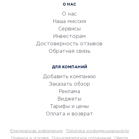
Расчетно-кассовое
О НАС
обслуживание
О нас
Эквайринг
Наша миссия
CRM-системы
Сервисы
Инвесторам
Электронный
Достоверность отзывов
документооборот
Обратная связь
Юридические компании
Консалтинговые компании
ДЛЯ КОМПАНИЙ
Аудиторские компании
Добавить компанию
Бухгалтерия онлайн
Заказать обзор
Онлайн-кассы
Реклама
SERM
Виджеты
Тарифы и цены
Digital
Оплата и возврат
КРЕДИТЫ И ЗАЙМЫ
Юридическая информация
Политика конфиденциальности
Потребительские кредиты
Правила и условия
Пользовательское соглашение
Оферта