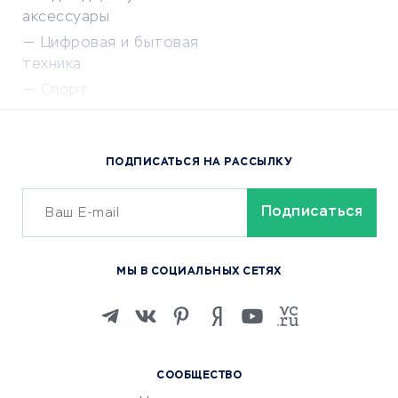
аксессуары
Цифровая и бытовая
техника
Спорт
Доставка еды
Популярные товары
ПОДПИСАТЬСЯ НА РАССЫЛКУ
Сервисы доставки
ОБУЧЕНИЕ И РАБОТА
Курсы по обучению
МЫ В СОЦИАЛЬНЫХ СЕТЯХ
Онлайн-школы
Изучение иностранных
языков
Курсы IT и digital
СООБЩЕСТВО
Маркетинг и продажи