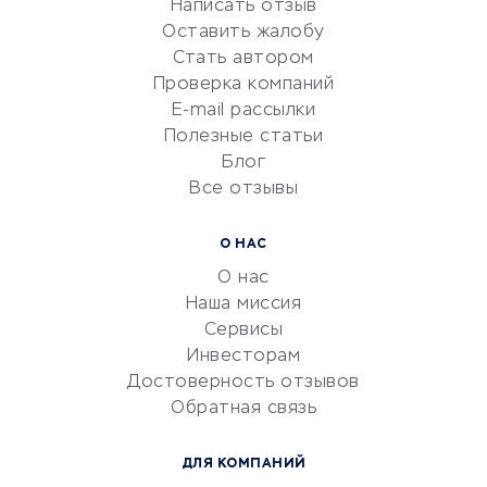
Написать отзыв
Репетиторство
Оставить жалобу
Красота и здоровье
Стать автором
Сервисы по поиску работы
Проверка компаний
Сетевой маркетинг
E-mail рассылки
Университеты
Полезные статьи
Блог
Все отзывы
УСЛУГИ ДЛЯ БИЗНЕСА
Расчетно-кассовое
О НАС
обслуживание
О нас
Эквайринг
Наша миссия
CRM-системы
Сервисы
Инвесторам
Электронный
Достоверность отзывов
документооборот
Обратная связь
Юридические компании
Консалтинговые компании
ДЛЯ КОМПАНИЙ
Аудиторские компании