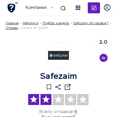
Добави
Компании
Главная
»
Рейтинги
»
Подбор кредита
»
Safezaim это развод?
»
Отзывы
»
Отзыв № 22908
2.0
Safezaim
Всего отзывов
6