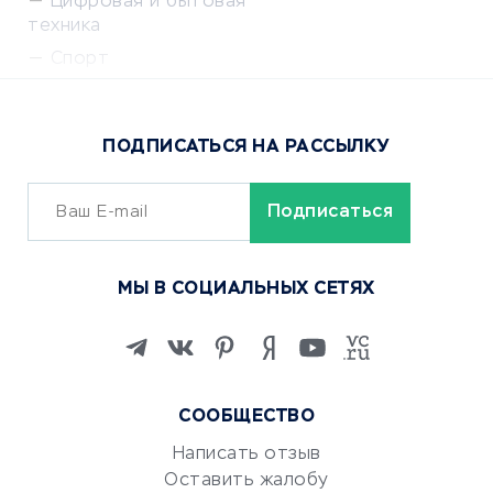
Цифровая и бытовая
техника
Спорт
Доставка еды
Популярные товары
ПОДПИСАТЬСЯ НА РАССЫЛКУ
Сервисы доставки
ОБУЧЕНИЕ И РАБОТА
Курсы по обучению
МЫ В СОЦИАЛЬНЫХ СЕТЯХ
Онлайн-школы
Изучение иностранных
языков
Курсы IT и digital
СООБЩЕСТВО
Маркетинг и продажи
Репетиторство
Написать отзыв
Оставить жалобу
Красота и здоровье