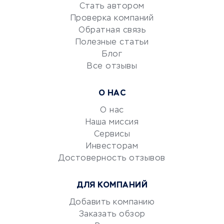
Стать автором
Сервисы по поиску работы
Проверка компаний
Сетевой маркетинг
Обратная связь
Университеты
Полезные статьи
Блог
Все отзывы
УСЛУГИ ДЛЯ БИЗНЕСА
Расчетно-кассовое
О НАС
обслуживание
О нас
Эквайринг
Наша миссия
CRM-системы
Сервисы
Электронный
Инвесторам
документооборот
Достоверность отзывов
Юридические компании
ДЛЯ КОМПАНИЙ
Консалтинговые компании
Аудиторские компании
Добавить компанию
Заказать обзор
Бухгалтерия онлайн