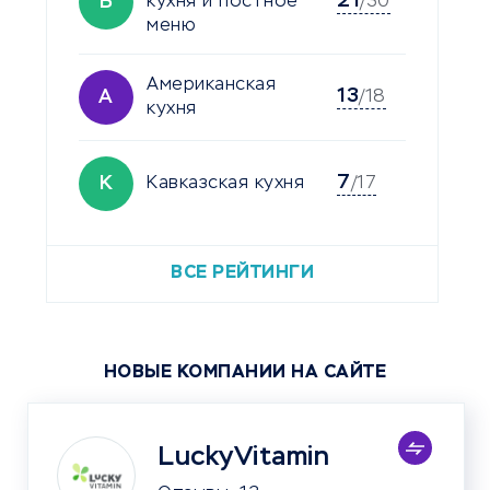
21
В
кухня и постное
/30
меню
Американская
13
А
/18
кухня
7
К
Кавказская кухня
/17
ВСЕ РЕЙТИНГИ
НОВЫЕ КОМПАНИИ НА САЙТЕ
LuckyVitamin