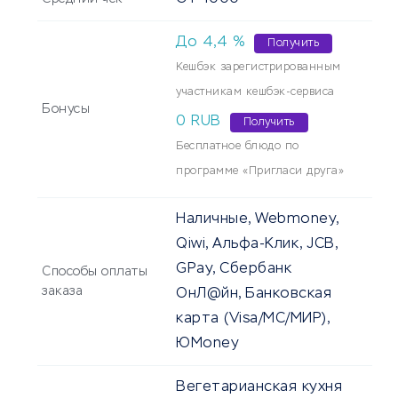
До
4,4
%
Получить
Кешбэк зарегистрированным
участникам кешбэк-сервиса
Бонусы
0 RUB
Получить
Бесплатное блюдо по
программе «Пригласи друга»
Наличные, Webmoney,
Qiwi, Альфа-Клик, JCB,
GPay, Сбербанк
Способы оплаты
заказа
ОнЛ@йн, Банковская
карта (Visa/MC/МИР),
ЮMoney
Вегетарианская кухня