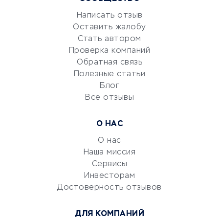
Маркетинг и продажи
Репетиторство
Написать отзыв
Оставить жалобу
Красота и здоровье
Стать автором
Сервисы по поиску работы
Проверка компаний
Сетевой маркетинг
Обратная связь
Университеты
Полезные статьи
Блог
Все отзывы
УСЛУГИ ДЛЯ БИЗНЕСА
Расчетно-кассовое
О НАС
обслуживание
О нас
Эквайринг
Наша миссия
CRM-системы
Сервисы
Электронный
Инвесторам
документооборот
Достоверность отзывов
Юридические компании
ДЛЯ КОМПАНИЙ
Консалтинговые компании