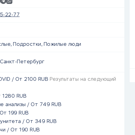
85-22-77
слые, Подростки, Пожилые люди
г. Санкт-Петербург
OVID
/
От
2100
RUB
Результаты на следующий
т
1280
RUB
е анализы
/
От
749
RUB
От
199
RUB
мунитета
/
От
349
RUB
чи
/
От
190
RUB