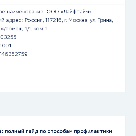
е наименование:
ООО «Лайфтайм»
й адрес:
Россия, 117216, г. Москва, ул. Грина,
таж/помещ. 1/1, ком. 1
303255
1001
746352759
: полный гайд по способам профилактики