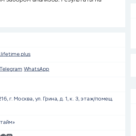
м забором анализов. Результаты на
изкие цены.
lifetime.plus
Telegram
WhatsApp
16, г. Москва, ул. Грина, д. 1, к. 3, этаж/помещ.
тайм»