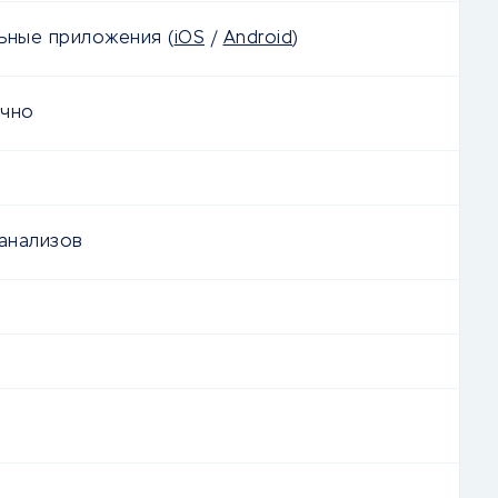
льные приложения
(
iOS
/
Android
)
очно
 анализов