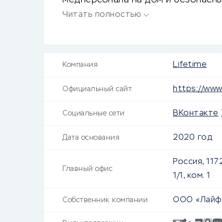
медперсонала на дом и безопасны
следующий день, скидки, акции и н
Читать полностью
Lifetime
Компания
https://www.
Официальный сайт
ВКонтакте
Социальные сети
2020 год
Дата основания
Россия, 1172
Главный офис
1/1, ком. 1
ООО «Лайф
Собственник компании