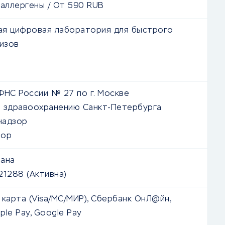
 аллергены
/
От
590
RUB
я цифровая лаборатория для быстрого
лизов
ФНС России № 27 по г. Москве
 здравоохранению Санкт-Петербурга
надзор
зор
ана
021288
(Активна)
 карта (Visa/MC/МИР), Сбербанк ОнЛ@йн,
ple Pay, Google Pay