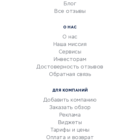
Блог
Все отзывы
УСЛУГИ ДЛЯ БИЗНЕСА
Расчетно-кассовое
О НАС
обслуживание
О нас
Эквайринг
Наша миссия
CRM-системы
Сервисы
Инвесторам
Электронный
Достоверность отзывов
документооборот
Обратная связь
Юридические компании
Консалтинговые компании
ДЛЯ КОМПАНИЙ
Аудиторские компании
Добавить компанию
Бухгалтерия онлайн
Заказать обзор
Онлайн-кассы
Реклама
SERM
Виджеты
Тарифы и цены
Digital
Оплата и возврат