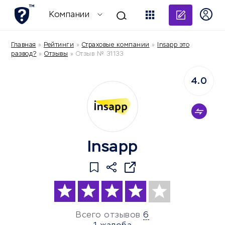
Добави
Компании
Главная
»
Рейтинги
»
Страховые компании
»
Insapp это
развод?
»
Отзывы
»
Отзыв № 31133
4.0
Insapp
Всего отзывов
6