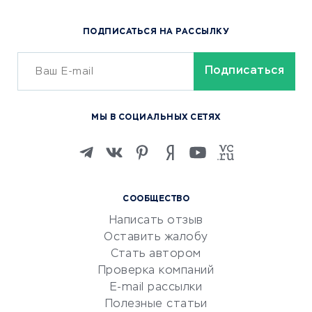
Популярные товары
ПОДПИСАТЬСЯ НА РАССЫЛКУ
Сервисы доставки
ОБУЧЕНИЕ И РАБОТА
Курсы по обучению
МЫ В СОЦИАЛЬНЫХ СЕТЯХ
Онлайн-школы
Изучение иностранных
языков
Курсы IT и digital
СООБЩЕСТВО
Маркетинг и продажи
Написать отзыв
Репетиторство
Оставить жалобу
Красота и здоровье
Стать автором
Сервисы по поиску работы
Проверка компаний
Сетевой маркетинг
E-mail рассылки
Университеты
Полезные статьи