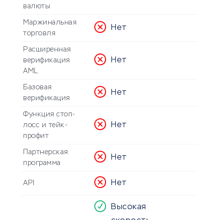
валюты
Маржинальная
Нет
торговля
Расширенная
Нет
верификация
AML
Базовая
Нет
верификация
Функция стоп-
Нет
лосс и тейк-
профит
Партнерская
Нет
программа
Нет
API
Высокая