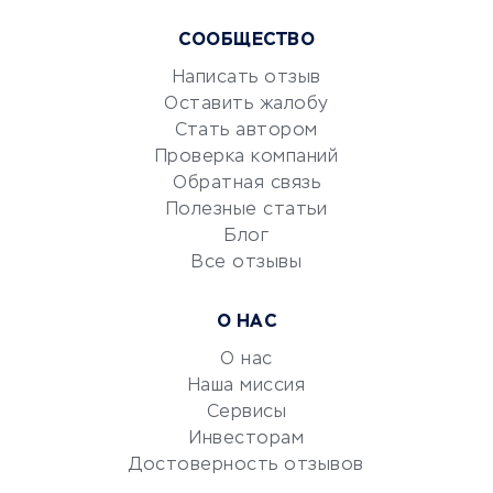
Курсы IT и digital
СООБЩЕСТВО
Маркетинг и продажи
Репетиторство
Написать отзыв
Оставить жалобу
Красота и здоровье
Стать автором
Сервисы по поиску работы
Проверка компаний
Сетевой маркетинг
Обратная связь
Университеты
Полезные статьи
Блог
Все отзывы
УСЛУГИ ДЛЯ БИЗНЕСА
Расчетно-кассовое
О НАС
обслуживание
О нас
Эквайринг
Наша миссия
CRM-системы
Сервисы
Электронный
Инвесторам
документооборот
Достоверность отзывов