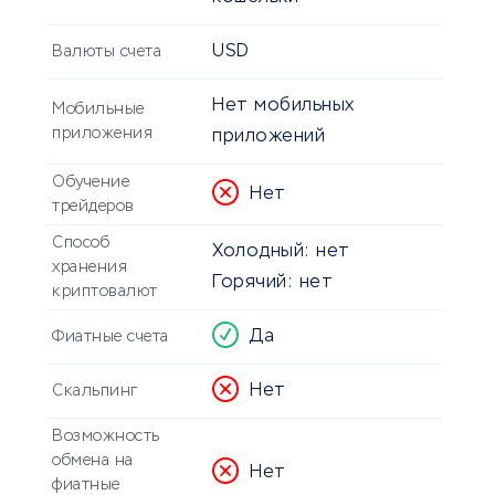
USD
Валюты счета
Нет мобильных
Мобильные
приложения
приложений
Обучение
Нет
трейдеров
Способ
Холодный:
нет
хранения
Горячий:
нет
криптовалют
Да
Фиатные счета
Нет
Скальпинг
Возможность
обмена на
Нет
фиатные