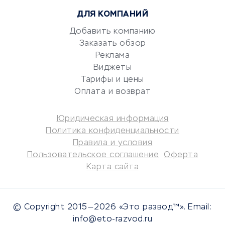
Юридические компании
ДЛЯ КОМПАНИЙ
Консалтинговые компании
Аудиторские компании
Добавить компанию
Заказать обзор
Бухгалтерия онлайн
Реклама
Онлайн-кассы
Виджеты
SERM
Тарифы и цены
Digital
Оплата и возврат
КРЕДИТЫ И ЗАЙМЫ
Юридическая информация
Политика конфиденциальности
Потребительские кредиты
Правила и условия
Кредитные карты
Пользовательское соглашение
Оферта
Карта сайта
Дебетовые карты
Микрофинансовые
организации
© Copyright 2015—2026 «Это развод™». Email:
Подбор кредита
info@eto-razvod.ru