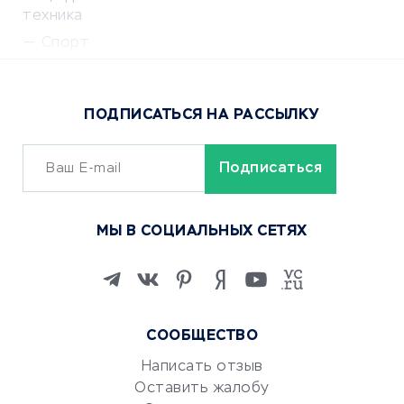
техника
Спорт
Доставка еды
Популярные товары
ПОДПИСАТЬСЯ НА РАССЫЛКУ
Сервисы доставки
ОБУЧЕНИЕ И РАБОТА
Курсы по обучению
МЫ В СОЦИАЛЬНЫХ СЕТЯХ
Онлайн-школы
Изучение иностранных
языков
Курсы IT и digital
СООБЩЕСТВО
Маркетинг и продажи
Репетиторство
Написать отзыв
Оставить жалобу
Красота и здоровье