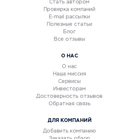
Стать автором
Сервисы по поиску работы
Проверка компаний
Сетевой маркетинг
E-mail рассылки
Университеты
Полезные статьи
Блог
Все отзывы
УСЛУГИ ДЛЯ БИЗНЕСА
Расчетно-кассовое
О НАС
обслуживание
О нас
Эквайринг
Наша миссия
CRM-системы
Сервисы
Электронный
Инвесторам
документооборот
Достоверность отзывов
Обратная связь
Юридические компании
Консалтинговые компании
ДЛЯ КОМПАНИЙ
Аудиторские компании
Добавить компанию
Бухгалтерия онлайн
Заказать обзор