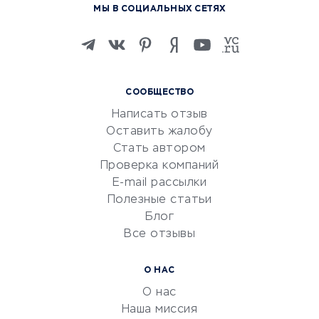
МЫ В СОЦИАЛЬНЫХ СЕТЯХ
Онлайн-школы
Изучение иностранных
языков
Курсы IT и digital
СООБЩЕСТВО
Маркетинг и продажи
Написать отзыв
Репетиторство
Оставить жалобу
Красота и здоровье
Стать автором
Сервисы по поиску работы
Проверка компаний
Сетевой маркетинг
E-mail рассылки
Университеты
Полезные статьи
Блог
Все отзывы
УСЛУГИ ДЛЯ БИЗНЕСА
Расчетно-кассовое
О НАС
обслуживание
О нас
Эквайринг
Наша миссия