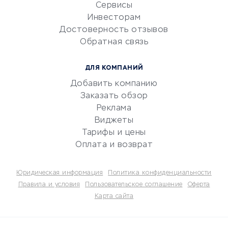
CRM-системы
Сервисы
Инвесторам
Электронный
Достоверность отзывов
документооборот
Обратная связь
Юридические компании
Консалтинговые компании
ДЛЯ КОМПАНИЙ
Аудиторские компании
Добавить компанию
Бухгалтерия онлайн
Заказать обзор
Онлайн-кассы
Реклама
SERM
Виджеты
Тарифы и цены
Digital
Оплата и возврат
КРЕДИТЫ И ЗАЙМЫ
Юридическая информация
Политика конфиденциальности
Потребительские кредиты
Правила и условия
Пользовательское соглашение
Оферта
Карта сайта
Кредитные карты
Дебетовые карты