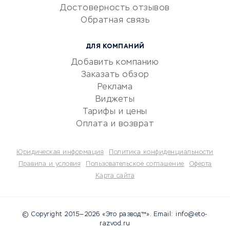
Достоверность отзывов
документооборот
Обратная связь
Юридические компании
Консалтинговые компании
ДЛЯ КОМПАНИЙ
Аудиторские компании
Добавить компанию
Бухгалтерия онлайн
Заказать обзор
Онлайн-кассы
Реклама
SERM
Виджеты
Тарифы и цены
Digital
Оплата и возврат
КРЕДИТЫ И ЗАЙМЫ
Юридическая информация
Политика конфиденциальности
Потребительские кредиты
Правила и условия
Пользовательское соглашение
Оферта
Карта сайта
Кредитные карты
Дебетовые карты
Микрофинансовые
© Copyright 2015—2026 «Это развод™». Email: info@eto-
организации
razvod.ru