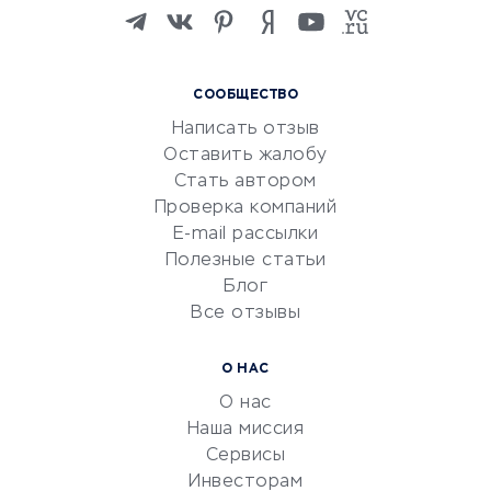
Изучение иностранных
языков
Курсы IT и digital
СООБЩЕСТВО
Маркетинг и продажи
Написать отзыв
Репетиторство
Оставить жалобу
Красота и здоровье
Стать автором
Сервисы по поиску работы
Проверка компаний
Сетевой маркетинг
E-mail рассылки
Университеты
Полезные статьи
Блог
Все отзывы
УСЛУГИ ДЛЯ БИЗНЕСА
Расчетно-кассовое
О НАС
обслуживание
О нас
Эквайринг
Наша миссия
CRM-системы
Сервисы
Инвесторам
Электронный