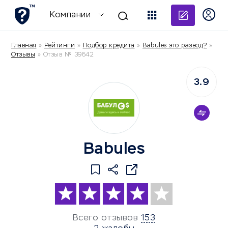
Добави
Компании
Главная
»
Рейтинги
»
Подбор кредита
»
Babules это развод?
»
Отзывы
»
Отзыв № 39642
3.9
Babules
Всего отзывов
153