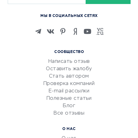
Курсы по обучению
МЫ В СОЦИАЛЬНЫХ СЕТЯХ
Онлайн-школы
Изучение иностранных
языков
Курсы IT и digital
СООБЩЕСТВО
Маркетинг и продажи
Написать отзыв
Репетиторство
Оставить жалобу
Красота и здоровье
Стать автором
Сервисы по поиску работы
Проверка компаний
Сетевой маркетинг
E-mail рассылки
Университеты
Полезные статьи
Блог
Все отзывы
УСЛУГИ ДЛЯ БИЗНЕСА
Расчетно-кассовое
О НАС
обслуживание