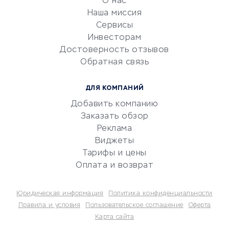
О нас
Эквайринг
Наша миссия
CRM-системы
Сервисы
Инвесторам
Электронный
Достоверность отзывов
документооборот
Обратная связь
Юридические компании
Консалтинговые компании
ДЛЯ КОМПАНИЙ
Аудиторские компании
Добавить компанию
Бухгалтерия онлайн
Заказать обзор
Онлайн-кассы
Реклама
SERM
Виджеты
Тарифы и цены
Digital
Оплата и возврат
КРЕДИТЫ И ЗАЙМЫ
Юридическая информация
Политика конфиденциальности
Потребительские кредиты
Правила и условия
Пользовательское соглашение
Оферта
Карта сайта
Кредитные карты