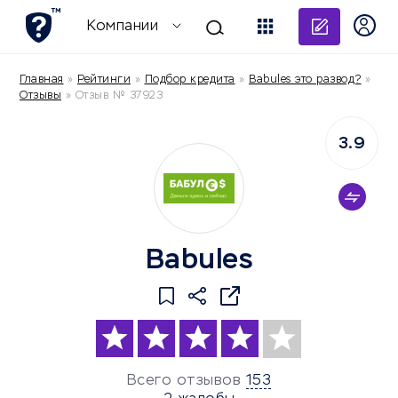
Добави
Компании
Главная
»
Рейтинги
»
Подбор кредита
»
Babules это развод?
»
Отзывы
»
Отзыв № 37923
3.9
Babules
Всего отзывов
153