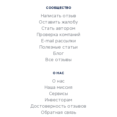
Курсы IT и digital
СООБЩЕСТВО
Маркетинг и продажи
Написать отзыв
Репетиторство
Оставить жалобу
Красота и здоровье
Стать автором
Сервисы по поиску работы
Проверка компаний
Сетевой маркетинг
E-mail рассылки
Университеты
Полезные статьи
Блог
Все отзывы
УСЛУГИ ДЛЯ БИЗНЕСА
Расчетно-кассовое
О НАС
обслуживание
О нас
Эквайринг
Наша миссия
CRM-системы
Сервисы
Инвесторам
Электронный
Достоверность отзывов
документооборот
Обратная связь
Юридические компании