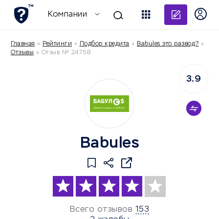
Добави
Компании
Главная
»
Рейтинги
»
Подбор кредита
»
Babules это развод?
»
Отзывы
»
Отзыв № 24758
3.9
Babules
Всего отзывов
153