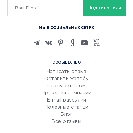
ОБУЧЕНИЕ И РАБОТА
Курсы по обучению
МЫ В СОЦИАЛЬНЫХ СЕТЯХ
Онлайн-школы
Изучение иностранных
языков
Курсы IT и digital
СООБЩЕСТВО
Маркетинг и продажи
Написать отзыв
Репетиторство
Оставить жалобу
Красота и здоровье
Стать автором
Сервисы по поиску работы
Проверка компаний
Сетевой маркетинг
E-mail рассылки
Университеты
Полезные статьи
Блог
Все отзывы
УСЛУГИ ДЛЯ БИЗНЕСА