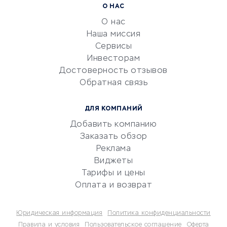
Расчетно-кассовое
О НАС
обслуживание
О нас
Эквайринг
Наша миссия
CRM-системы
Сервисы
Инвесторам
Электронный
Достоверность отзывов
документооборот
Обратная связь
Юридические компании
Консалтинговые компании
ДЛЯ КОМПАНИЙ
Аудиторские компании
Добавить компанию
Бухгалтерия онлайн
Заказать обзор
Онлайн-кассы
Реклама
SERM
Виджеты
Тарифы и цены
Digital
Оплата и возврат
КРЕДИТЫ И ЗАЙМЫ
Юридическая информация
Политика конфиденциальности
Потребительские кредиты
Правила и условия
Пользовательское соглашение
Оферта