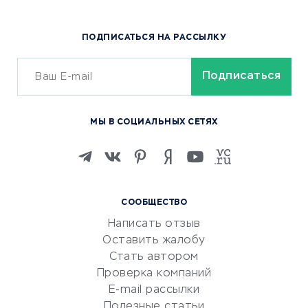
Доставка еды
Популярные товары
ПОДПИСАТЬСЯ НА РАССЫЛКУ
Сервисы доставки
ОБУЧЕНИЕ И РАБОТА
Курсы по обучению
МЫ В СОЦИАЛЬНЫХ СЕТЯХ
Онлайн-школы
Изучение иностранных
языков
Курсы IT и digital
СООБЩЕСТВО
Маркетинг и продажи
Написать отзыв
Репетиторство
Оставить жалобу
Красота и здоровье
Стать автором
Сервисы по поиску работы
Проверка компаний
Сетевой маркетинг
E-mail рассылки
Университеты
Полезные статьи