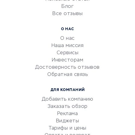
Блог
Все отзывы
УСЛУГИ ДЛЯ БИЗНЕСА
Расчетно-кассовое
О НАС
обслуживание
О нас
Эквайринг
Наша миссия
CRM-системы
Сервисы
Инвесторам
Электронный
Достоверность отзывов
документооборот
Обратная связь
Юридические компании
Консалтинговые компании
ДЛЯ КОМПАНИЙ
Аудиторские компании
Добавить компанию
Бухгалтерия онлайн
Заказать обзор
Онлайн-кассы
Реклама
SERM
Виджеты
Тарифы и цены
Digital