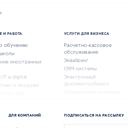
и
Е И РАБОТА
УСЛУГИ ДЛЯ БИЗНЕСА
по обучению
Расчетно-кассовое
обслуживание
-школы
Эквайринг
ение иностранных
CRM-системы
IT и digital
Электронный
документооборот
етинг и продажи
Юридические компании
титорство
Консалтинговые компании
ота и здоровье
Аудиторские компании
 по поиску работы
ДЛЯ КОМПАНИЙ
ПОДПИСАТЬСЯ НА РАССЫЛКУ
Бухгалтерия онлайн
й маркетинг
Онлайн-кассы
ситеты