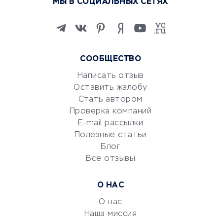
МЫ В СОЦИАЛЬНЫХ СЕТЯХ
Онлайн-школы
Изучение иностранных
языков
Курсы IT и digital
СООБЩЕСТВО
Маркетинг и продажи
Репетиторство
Написать отзыв
Оставить жалобу
Красота и здоровье
Стать автором
Сервисы по поиску работы
Проверка компаний
Сетевой маркетинг
E-mail рассылки
Университеты
Полезные статьи
Блог
Все отзывы
УСЛУГИ ДЛЯ БИЗНЕСА
Расчетно-кассовое
О НАС
обслуживание
О нас
Эквайринг
Наша миссия