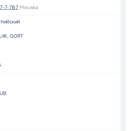
7-7-787
Москва
глийский
UIK, QORT
%
UB