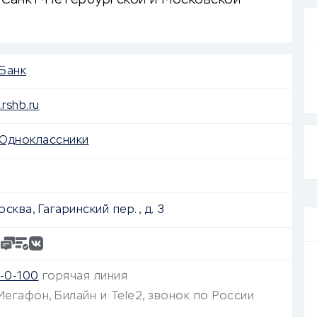
 Санкт-Петербургской и Московской
Банк
rshb.ru
Одноклассники
осква, Гагаринский пер., д. 3
0-0-100
горячая линия
Мегафон, Билайн и Tele2, звонок по России
й