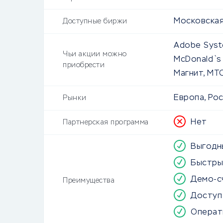
Московская
Доступные биржи
Adobe Syste
Чьи акции можно
McDonald`s 
приобрести
Магнит, МТС
Европа, Ро
Рынки
Нет
Партнерская программа
Выгодн
Быстры
Демо-с
Преимущества
Доступ
Операт