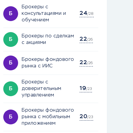
Брокеры с
24
Б
консультациями и
/28
обучением
Брокеры по сделкам
22
Б
/26
с акциями
Брокеры фондового
22
Б
/26
рынка с ИИС
Брокеры с
19
Б
доверительным
/23
управлением
Брокеры фондового
20
Б
рынка с мобильным
/23
приложением