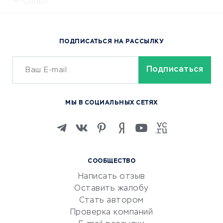
Спорт
Доставка еды
Популярные товары
ПОДПИСАТЬСЯ НА РАССЫЛКУ
Сервисы доставки
ОБУЧЕНИЕ И РАБОТА
Курсы по обучению
МЫ В СОЦИАЛЬНЫХ СЕТЯХ
Онлайн-школы
Изучение иностранных
языков
Курсы IT и digital
СООБЩЕСТВО
Маркетинг и продажи
Написать отзыв
Репетиторство
Оставить жалобу
Красота и здоровье
Стать автором
Сервисы по поиску работы
Проверка компаний
Сетевой маркетинг