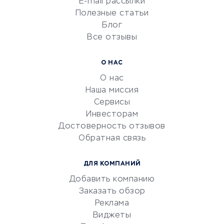
E-mail рассылки
Университеты
Полезные статьи
Блог
Все отзывы
УСЛУГИ ДЛЯ БИЗНЕСА
Расчетно-кассовое
О НАС
обслуживание
О нас
Эквайринг
Наша миссия
CRM-системы
Сервисы
Инвесторам
Электронный
Достоверность отзывов
документооборот
Обратная связь
Юридические компании
Консалтинговые компании
ДЛЯ КОМПАНИЙ
Аудиторские компании
Добавить компанию
Бухгалтерия онлайн
Заказать обзор
Онлайн-кассы
Реклама
SERM
Виджеты