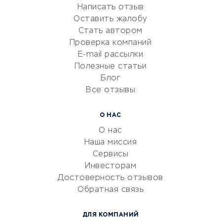
Написать отзыв
Репетиторство
Оставить жалобу
Красота и здоровье
Стать автором
Сервисы по поиску работы
Проверка компаний
Сетевой маркетинг
E-mail рассылки
Университеты
Полезные статьи
Блог
Все отзывы
УСЛУГИ ДЛЯ БИЗНЕСА
Расчетно-кассовое
О НАС
обслуживание
О нас
Эквайринг
Наша миссия
CRM-системы
Сервисы
Инвесторам
Электронный
Достоверность отзывов
документооборот
Обратная связь
Юридические компании
Консалтинговые компании
ДЛЯ КОМПАНИЙ