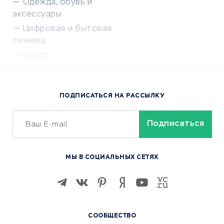
Одежда, обувь и
аксессуары
Цифровая и бытовая
техника
Спорт
Доставка еды
Популярные товары
ПОДПИСАТЬСЯ НА РАССЫЛКУ
Сервисы доставки
ОБУЧЕНИЕ И РАБОТА
Курсы по обучению
МЫ В СОЦИАЛЬНЫХ СЕТЯХ
Онлайн-школы
Изучение иностранных
языков
Курсы IT и digital
СООБЩЕСТВО
Маркетинг и продажи