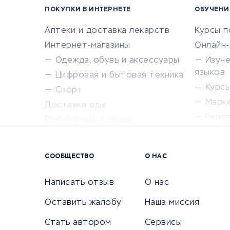
ПОКУПКИ В ИНТЕРНЕТЕ
ОБУЧЕНИ
Аптеки и доставка лекарств
Курсы 
Интернет-магазины
Онлайн
Одежда, обувь и аксессуары
Изуч
языков
Цифровая и бытовая техника
Курсы 
Спорт
Марк
Доставка еды
Репе
Популярные товары
Крас
Сервисы доставки
Сервисы
СООБЩЕСТВО
О НАС
Сетево
Универ
Написать отзыв
О нас
Оставить жалобу
Наша миссия
Стать автором
Сервисы