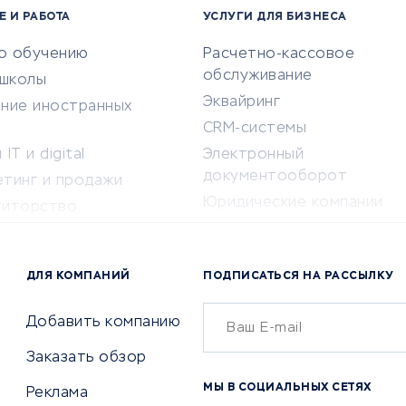
Е И РАБОТА
УСЛУГИ ДЛЯ БИЗНЕСА
по обучению
Расчетно-кассовое
обслуживание
-школы
Эквайринг
ение иностранных
CRM-системы
IT и digital
Электронный
документооборот
етинг и продажи
Юридические компании
титорство
Консалтинговые компании
ота и здоровье
Аудиторские компании
 по поиску работы
ДЛЯ КОМПАНИЙ
ПОДПИСАТЬСЯ НА РАССЫЛКУ
Бухгалтерия онлайн
й маркетинг
Онлайн-кассы
ситеты
Добавить компанию
SERM
Заказать обзор
Digital
МЫ В СОЦИАЛЬНЫХ СЕТЯХ
Реклама