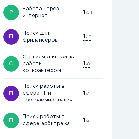
Работа через
1
Р
/64
интернет
Поиск для
1
П
/12
фрилансеров
Сервисы для поиска
1
С
работы
/8
копирайтером
Поиск работы в
1
П
сфере IT и
/7
программирования
Поиск работы в
1
П
/2
сфере арбитража