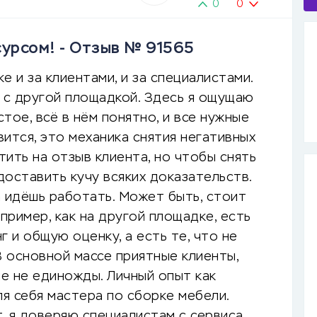
0
0
сурсом! - Отзыв № 91565
е и за клиентами, и за специалистами.
и с другой площадкой. Здесь я ощущаю
тое, всё в нём понятно, и все нужные
вится, это механика снятия негативных
ить на отзыв клиента, но чтобы снять
оставить кучу всяких доказательств.
а идёшь работать. Может быть, стоит
пример, как на другой площадке, есть
 и общую оценку, а есть те, что не
В основной массе приятные клиенты,
не не единожды. Личный опыт как
ля себя мастера по сборке мебели.
т, я доверяю специалистам с сервиса.