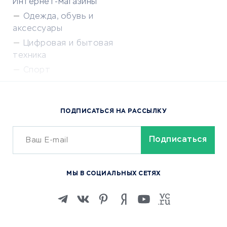
Интернет-магазины
Одежда, обувь и
аксессуары
Цифровая и бытовая
техника
Спорт
Доставка еды
Популярные товары
ПОДПИСАТЬСЯ НА РАССЫЛКУ
Сервисы доставки
ОБУЧЕНИЕ И РАБОТА
Курсы по обучению
МЫ В СОЦИАЛЬНЫХ СЕТЯХ
Онлайн-школы
Изучение иностранных
языков
Курсы IT и digital