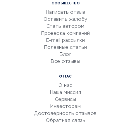
СООБЩЕСТВО
Маркетинг и продажи
Написать отзыв
Репетиторство
Оставить жалобу
Красота и здоровье
Стать автором
Сервисы по поиску работы
Проверка компаний
Сетевой маркетинг
E-mail рассылки
Университеты
Полезные статьи
Блог
Все отзывы
УСЛУГИ ДЛЯ БИЗНЕСА
Расчетно-кассовое
О НАС
обслуживание
О нас
Эквайринг
Наша миссия
CRM-системы
Сервисы
Инвесторам
Электронный
Достоверность отзывов
документооборот
Обратная связь
Юридические компании