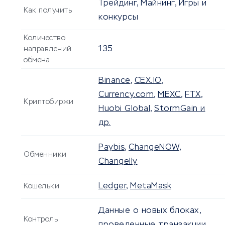
Трейдинг, Майнинг, Игры и
Как получить
конкурсы
Количество
135
направлений
обмена
Binance
,
CEX.IO
,
Currency.com
,
MEXC
,
FTX
,
Криптобиржи
Huobi Global
,
StormGain и
др.
Paybis
,
ChangeNOW
,
Обменники
Changelly
Ledger
,
MetaMask
Кошельки
Данные о новых блоках,
Контроль