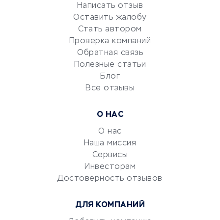
Репетиторство
Написать отзыв
Оставить жалобу
Красота и здоровье
Стать автором
Сервисы по поиску работы
Проверка компаний
Сетевой маркетинг
Обратная связь
Университеты
Полезные статьи
Блог
Все отзывы
УСЛУГИ ДЛЯ БИЗНЕСА
Расчетно-кассовое
О НАС
обслуживание
О нас
Эквайринг
Наша миссия
CRM-системы
Сервисы
Электронный
Инвесторам
документооборот
Достоверность отзывов
Юридические компании
ДЛЯ КОМПАНИЙ
Консалтинговые компании