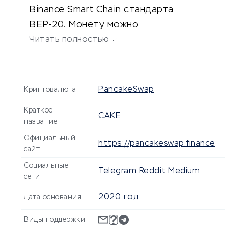
Binance Smart Chain стандарта
BEP-20. Монету можно
использовать для внутренних
Читать полностью
операций на бирже, для обмена,
фарминга, участия в лотереях и
прогнозах.
PancakeSwap
Криптовалюта
Краткое
CAKE
название
Официальный
https://pancakeswap.finance
сайт
Социальные
Telegram
Reddit
Medium
сети
2020 год
Дата основания
Виды поддержки