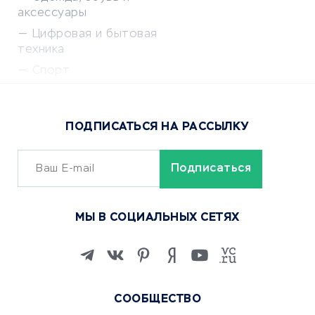
аксессуары
Цифровая и бытовая
техника
Спорт
Доставка еды
Популярные товары
ПОДПИСАТЬСЯ НА РАССЫЛКУ
Сервисы доставки
ОБУЧЕНИЕ И РАБОТА
Курсы по обучению
МЫ В СОЦИАЛЬНЫХ СЕТЯХ
Онлайн-школы
Изучение иностранных
языков
Курсы IT и digital
СООБЩЕСТВО
Маркетинг и продажи