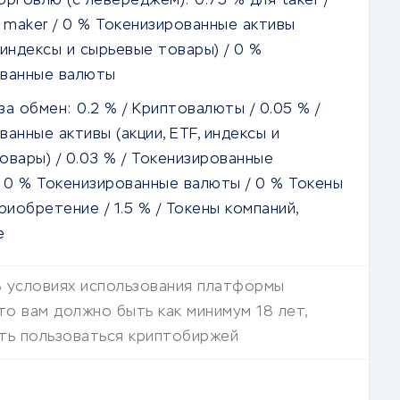
орговлю (с левереджем):
0.75
% для taker /
 maker / 0 % Токенизированные активы
, индексы и сырьевые товары) / 0 %
ованные валюты
за обмен:
0.2
% / Криптовалюты /
0.05
% /
анные активы (акции, ETF, индексы и
овары) /
0.03
% / Токенизированные
/ 0 % Токенизированные валюты / 0 % Токены
приобретение /
1.5
% / Токены компаний,
е
В условиях использования платформы
что вам должно быть как минимум 18 лет,
ть пользоваться криптобиржей