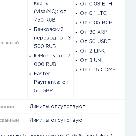
карта
От 0.03 ETH
(Visa/MC):
от
От 0.1 LTC
750 RUB
От 0.05 BCH
Банковский
От 30 XRP
перевод:
от 3
От 50 USDT
ованный
500 RUB
От 2 LINK
ЮMoney:
от 7
От 3 UNI
000 RUB
От 0.15 COMP
Faster
Payments:
от
50 GBP
Лимиты отсутствуют
ванный
Лимиты отсутствуют
ованный