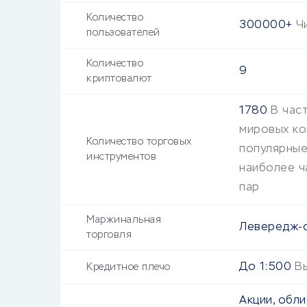
Количество
300000+
Ч
пользователей
Количество
9
криптовалют
1780
В час
мировых ко
Количество торговых
популярные
инструментов
наиболее ч
пар
Маржинальная
Левередж-
торговля
До 1:500
В
Кредитное плечо
Акции, обл