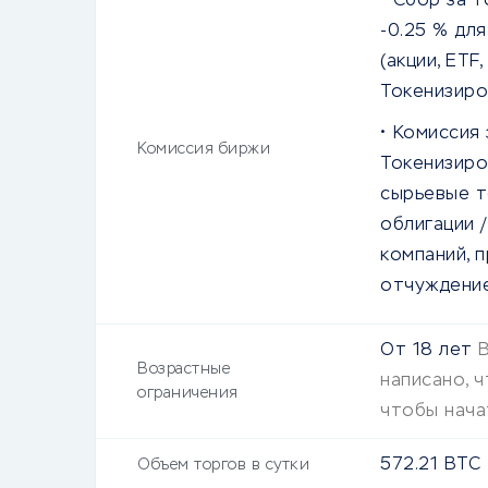
Сбор за т
-0.25
% для
(акции, ETF
Токенизир
Комиссия 
Комиссия биржи
Токенизиров
сырьевые т
облигации 
компаний, 
отчуждени
От
18
лет
Возрастные
написано, 
ограничения
чтобы нача
572.21
BTC
Объем торгов в сутки