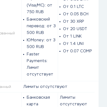
(Visa/MC):
от
От 0.1 LTC
750 RUB
От 0.05 BCH
Банковский
От 30 XRP
перевод:
от 3
От 20 USDT
500 RUB
ованный
От 1 LINK
ЮMoney:
от 3
От 1.4 UNI
500 RUB
От 0.07 COMP
Faster
Payments:
Лимит
отсутствует
Лимиты отсутствуют
ванный
Банковская
Лимиты
карта
отсутствуют