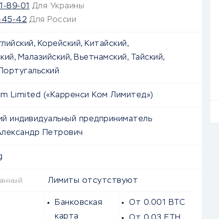
1-89-01
Для Украины
-45-42
Для России
глийский, Корейский, Китайский,
ий, Малазийский, Вьетнамский, Тайский,
 Португальский
om Limited («Карренси Ком Лимитед»)
й индивидуальный предприниматель
Александр Петрович
g
Лимиты отсутствуют
ванный
Банковская
От 0.001 BTC
карта
От 0.03 ETH