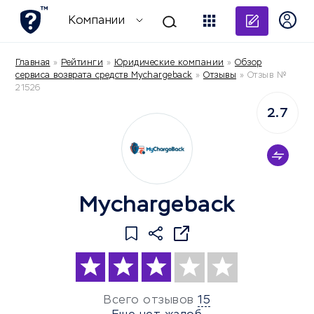
Добави
Компании
Главная
»
Рейтинги
»
Юридические компании
»
Обзор
сервиса возврата средств Mychargeback
»
Отзывы
»
Отзыв №
21526
2.7
Mychargeback
Всего отзывов
15