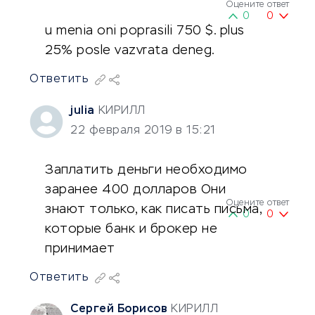
Оцените ответ
0
0
u menia oni poprasili 750 $. plus
25% posle vazvrata deneg.
Ответить
julia
КИРИЛЛ
22 февраля 2019 в 15:21
Заплатить деньги необходимо
заранее 400 долларов Они
Оцените ответ
знают только, как писать письма,
0
0
которые банк и брокер не
принимаeт
Ответить
Сергей Борисов
КИРИЛЛ