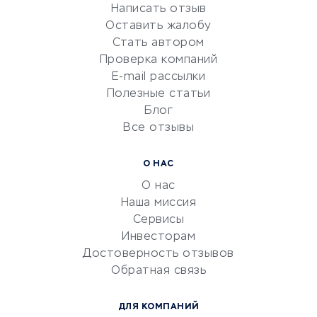
Написать отзыв
Репетиторство
Оставить жалобу
Красота и здоровье
Стать автором
Сервисы по поиску работы
Проверка компаний
Сетевой маркетинг
E-mail рассылки
Университеты
Полезные статьи
Блог
Все отзывы
УСЛУГИ ДЛЯ БИЗНЕСА
Расчетно-кассовое
О НАС
обслуживание
О нас
Эквайринг
Наша миссия
CRM-системы
Сервисы
Инвесторам
Электронный
Достоверность отзывов
документооборот
Обратная связь
Юридические компании
Консалтинговые компании
ДЛЯ КОМПАНИЙ