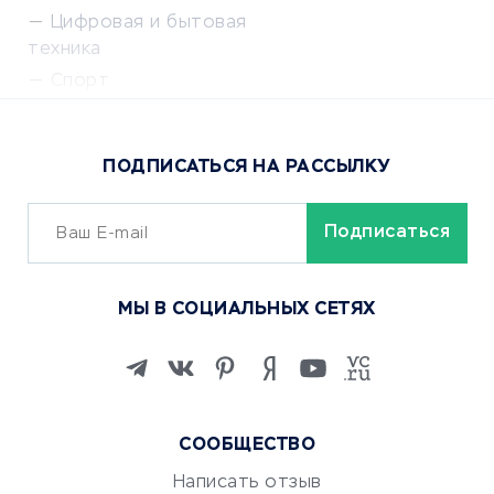
Цифровая и бытовая
техника
Спорт
Доставка еды
Популярные товары
ПОДПИСАТЬСЯ НА РАССЫЛКУ
Сервисы доставки
ОБУЧЕНИЕ И РАБОТА
Курсы по обучению
МЫ В СОЦИАЛЬНЫХ СЕТЯХ
Онлайн-школы
Изучение иностранных
языков
Курсы IT и digital
Маркетинг и продажи
СООБЩЕСТВО
Репетиторство
Написать отзыв