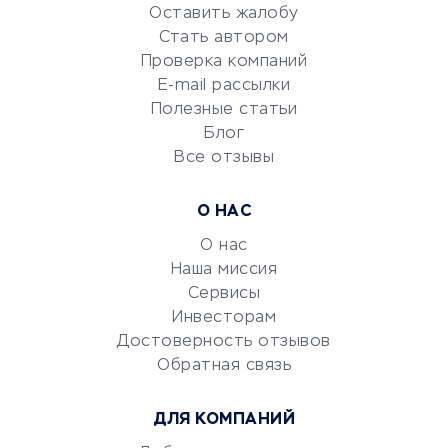
Красота и здоровье
Оставить жалобу
Стать автором
Сервисы по поиску работы
Проверка компаний
Сетевой маркетинг
E-mail рассылки
Университеты
Полезные статьи
Блог
Все отзывы
УСЛУГИ ДЛЯ БИЗНЕСА
Расчетно-кассовое
О НАС
обслуживание
О нас
Эквайринг
Наша миссия
CRM-системы
Сервисы
Электронный
Инвесторам
документооборот
Достоверность отзывов
Обратная связь
Юридические компании
Консалтинговые компании
ДЛЯ КОМПАНИЙ
Аудиторские компании