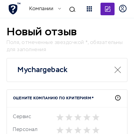
Добави
Компании
Новый отзыв
Поля, отмеченные звездочкой *, обязательны
для заполнения
Mychargeback
ОЦЕНИТЕ КОМПАНИЮ ПО КРИТЕРИЯМ *
Сервис
Персонал