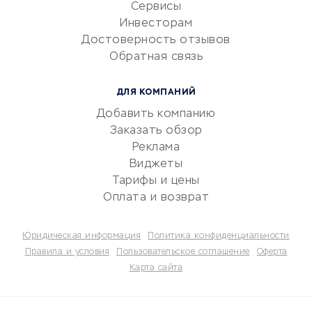
CRM-системы
Сервисы
Инвесторам
Электронный
Достоверность отзывов
документооборот
Обратная связь
Юридические компании
Консалтинговые компании
ДЛЯ КОМПАНИЙ
Аудиторские компании
Добавить компанию
Бухгалтерия онлайн
Заказать обзор
Онлайн-кассы
Реклама
SERM
Виджеты
Тарифы и цены
Digital
Оплата и возврат
КРЕДИТЫ И ЗАЙМЫ
Юридическая информация
Политика конфиденциальности
Потребительские кредиты
Правила и условия
Пользовательское соглашение
Оферта
Карта сайта
Кредитные карты
Дебетовые карты