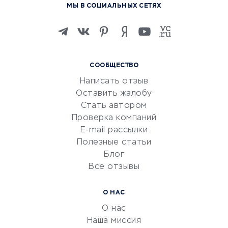
МЫ В СОЦИАЛЬНЫХ СЕТЯХ
Онлайн-школы
Изучение иностранных
языков
Курсы IT и digital
СООБЩЕСТВО
Маркетинг и продажи
Написать отзыв
Репетиторство
Оставить жалобу
Красота и здоровье
Стать автором
Сервисы по поиску работы
Проверка компаний
Сетевой маркетинг
E-mail рассылки
Университеты
Полезные статьи
Блог
Все отзывы
УСЛУГИ ДЛЯ БИЗНЕСА
Расчетно-кассовое
О НАС
обслуживание
О нас
Эквайринг
Наша миссия