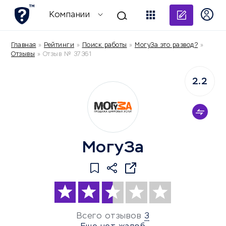
Добави
Компании
Главная
»
Рейтинги
»
Поиск работы
»
МогуЗа это развод?
»
Отзывы
»
Отзыв № 37361
2.2
МогуЗа
Всего отзывов
3