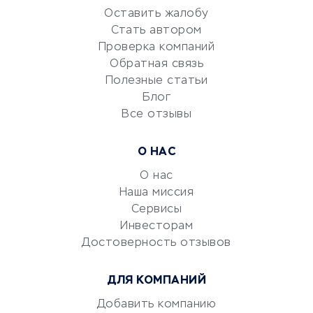
Оставить жалобу
Красота и здоровье
Стать автором
Сервисы по поиску работы
Проверка компаний
Сетевой маркетинг
Обратная связь
Университеты
Полезные статьи
Блог
Все отзывы
УСЛУГИ ДЛЯ БИЗНЕСА
Расчетно-кассовое
О НАС
обслуживание
О нас
Эквайринг
Наша миссия
CRM-системы
Сервисы
Электронный
Инвесторам
документооборот
Достоверность отзывов
Юридические компании
ДЛЯ КОМПАНИЙ
Консалтинговые компании
Аудиторские компании
Добавить компанию