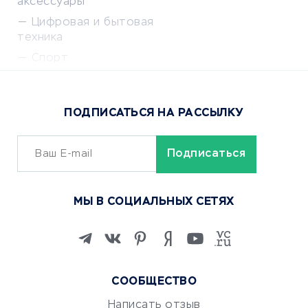
аксессуары
Цифровая и бытовая
техника
Спорт
Доставка еды
Популярные товары
ПОДПИСАТЬСЯ НА РАССЫЛКУ
Сервисы доставки
ОБУЧЕНИЕ И РАБОТА
Курсы по обучению
МЫ В СОЦИАЛЬНЫХ СЕТЯХ
Онлайн-школы
Изучение иностранных
языков
Курсы IT и digital
СООБЩЕСТВО
Маркетинг и продажи
Репетиторство
Написать отзыв