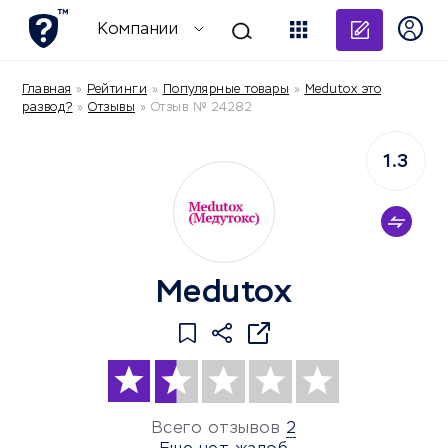
Добави
Компании
Главная
»
Рейтинги
»
Популярные товары
»
Medutox это
развод?
»
Отзывы
»
Отзыв № 24282
1.3
Medutox
Всего отзывов
2