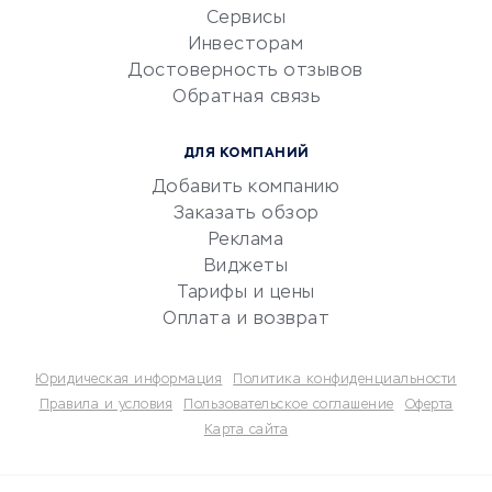
CRM-системы
Сервисы
Инвесторам
Электронный
Достоверность отзывов
документооборот
Обратная связь
Юридические компании
Консалтинговые компании
ДЛЯ КОМПАНИЙ
Аудиторские компании
Добавить компанию
Бухгалтерия онлайн
Заказать обзор
Онлайн-кассы
Реклама
SERM
Виджеты
Тарифы и цены
Digital
Оплата и возврат
КРЕДИТЫ И ЗАЙМЫ
Юридическая информация
Политика конфиденциальности
Потребительские кредиты
Правила и условия
Пользовательское соглашение
Оферта
Карта сайта
Кредитные карты
Дебетовые карты