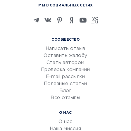
МЫ В СОЦИАЛЬНЫХ СЕТЯХ
Онлайн-школы
Изучение иностранных
языков
Курсы IT и digital
СООБЩЕСТВО
Маркетинг и продажи
Написать отзыв
Репетиторство
Оставить жалобу
Красота и здоровье
Стать автором
Сервисы по поиску работы
Проверка компаний
Сетевой маркетинг
E-mail рассылки
Университеты
Полезные статьи
Блог
Все отзывы
УСЛУГИ ДЛЯ БИЗНЕСА
Расчетно-кассовое
О НАС
обслуживание
О нас
Эквайринг
Наша миссия