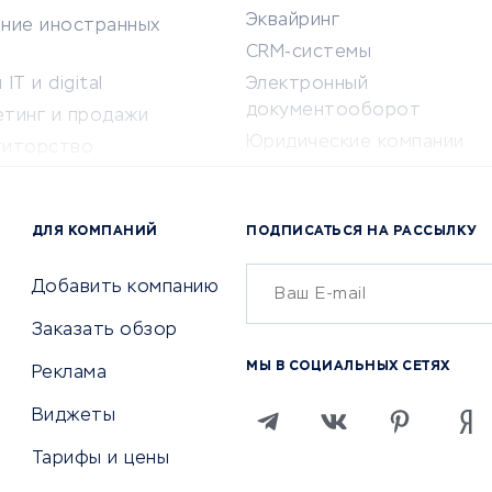
Эквайринг
ение иностранных
CRM-системы
IT и digital
Электронный
документооборот
етинг и продажи
Юридические компании
титорство
Консалтинговые компании
ота и здоровье
Аудиторские компании
 по поиску работы
ДЛЯ КОМПАНИЙ
ПОДПИСАТЬСЯ НА РАССЫЛКУ
Бухгалтерия онлайн
й маркетинг
Онлайн-кассы
ситеты
Добавить компанию
SERM
Заказать обзор
Digital
МЫ В СОЦИАЛЬНЫХ СЕТЯХ
Реклама
ТВИЯ И СТРАХОВАНИЕ
ПРОДВИЖЕНИЕ И РЕКЛАМА
Виджеты
ствия
Регистраторы доменов
Тарифы и цены
 билетов
Хостинг компании