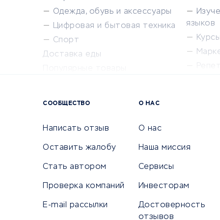
Одежда, обувь и аксессуары
Изуч
языков
Цифровая и бытовая техника
Курсы 
Спорт
Марк
Доставка еды
Репе
Популярные товары
Крас
Сервисы доставки
Сервисы
СООБЩЕСТВО
О НАС
Сетево
Универ
Написать отзыв
О нас
Оставить жалобу
Наша миссия
Стать автором
Сервисы
КРЕДИТЫ И ЗАЙМЫ
ПУТЕШЕС
Проверка компаний
Инвесторам
Потребительские кредиты
Путеше
E-mail рассылки
Достоверность
Кредитные карты
Покупка
отзывов