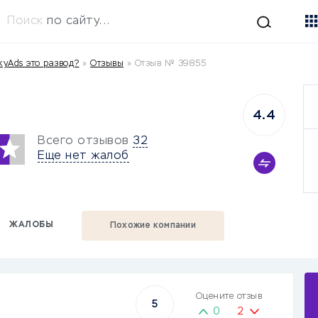
Поиск
по сайту...
kyAds это развод?
»
Отзывы
»
Отзыв № 39855
4.4
Всего отзывов
32
Еще нет жалоб
ЖАЛОБЫ
Похожие компании
Оцените отзыв
5
0
2