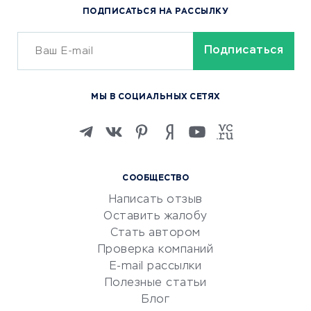
ПОДПИСАТЬСЯ НА РАССЫЛКУ
Сервисы доставки
ОБУЧЕНИЕ И РАБОТА
Курсы по обучению
МЫ В СОЦИАЛЬНЫХ СЕТЯХ
Онлайн-школы
Изучение иностранных
языков
Курсы IT и digital
СООБЩЕСТВО
Маркетинг и продажи
Написать отзыв
Репетиторство
Оставить жалобу
Красота и здоровье
Стать автором
Сервисы по поиску работы
Проверка компаний
Сетевой маркетинг
E-mail рассылки
Университеты
Полезные статьи
Блог