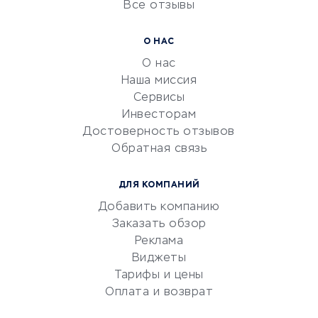
Все отзывы
УСЛУГИ ДЛЯ БИЗНЕСА
Расчетно-кассовое
О НАС
обслуживание
О нас
Эквайринг
Наша миссия
CRM-системы
Сервисы
Инвесторам
Электронный
Достоверность отзывов
документооборот
Обратная связь
Юридические компании
Консалтинговые компании
ДЛЯ КОМПАНИЙ
Аудиторские компании
Добавить компанию
Бухгалтерия онлайн
Заказать обзор
Онлайн-кассы
Реклама
SERM
Виджеты
Тарифы и цены
Digital
Оплата и возврат