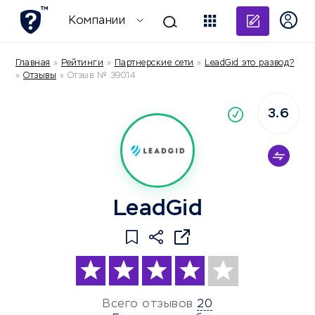
Добави
Компании
Главная
»
Рейтинги
»
Партнерские сети
»
LeadGid это развод?
»
Отзывы
»
Отзыв № 39014
3.6
По
компания
LeadGid
Всего отзывов
20