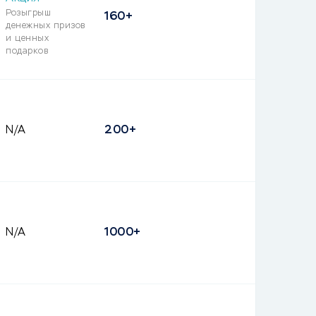
Розыгрыш
160+
денежных призов
и ценных
подарков
N/A
200+
N/A
1000+