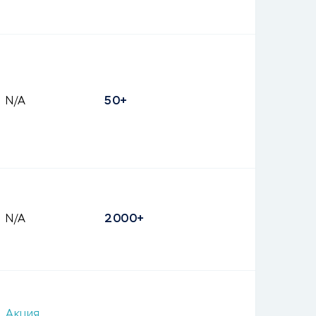
N/A
50+
N/A
2000+
Акция