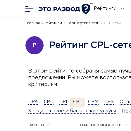
Рейтинги
Главная
»
Рейтинги
»
Партнерские сети
»
CPL-сети
Рейтинг CPL-сет
Р
В этом рейтинге собраны самые лучш
предложений. Вы можете воспользов
критериям.
CPA
CPC
CPI
CPL
CPM
CPS
Онл
Кредитование и банковские услуги
Пок
МЕСТО
ПАРТНЕРСКАЯ СЕТЬ