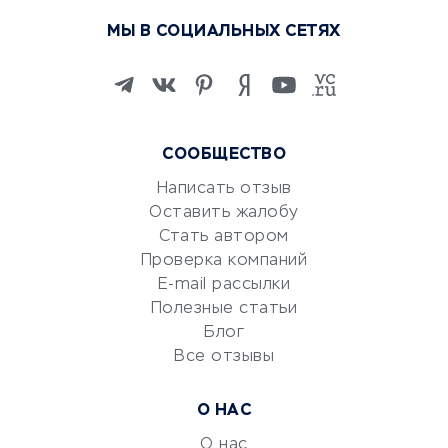
Курсы по обучению
МЫ В СОЦИАЛЬНЫХ СЕТЯХ
Онлайн-школы
Изучение иностранных
языков
Курсы IT и digital
Маркетинг и продажи
СООБЩЕСТВО
Репетиторство
Написать отзыв
Красота и здоровье
Оставить жалобу
Стать автором
Сервисы по поиску работы
Проверка компаний
Сетевой маркетинг
E-mail рассылки
Университеты
Полезные статьи
Блог
Все отзывы
УСЛУГИ ДЛЯ БИЗНЕСА
Расчетно-кассовое
О НАС
обслуживание
О нас