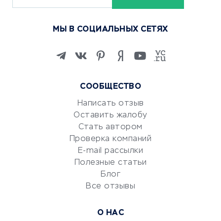
Курсы по обучению
МЫ В СОЦИАЛЬНЫХ СЕТЯХ
Онлайн-школы
Изучение иностранных
языков
Курсы IT и digital
СООБЩЕСТВО
Маркетинг и продажи
Репетиторство
Написать отзыв
Оставить жалобу
Красота и здоровье
Стать автором
Сервисы по поиску работы
Проверка компаний
Сетевой маркетинг
E-mail рассылки
Университеты
Полезные статьи
Блог
Все отзывы
УСЛУГИ ДЛЯ БИЗНЕСА
Расчетно-кассовое
О НАС