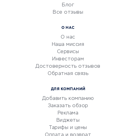
Блог
Все отзывы
УСЛУГИ ДЛЯ БИЗНЕСА
Расчетно-кассовое
О НАС
обслуживание
О нас
Эквайринг
Наша миссия
CRM-системы
Сервисы
Инвесторам
Электронный
Достоверность отзывов
документооборот
Обратная связь
Юридические компании
Консалтинговые компании
ДЛЯ КОМПАНИЙ
Аудиторские компании
Добавить компанию
Бухгалтерия онлайн
Заказать обзор
Онлайн-кассы
Реклама
SERM
Виджеты
Тарифы и цены
Digital
Оплата и возврат