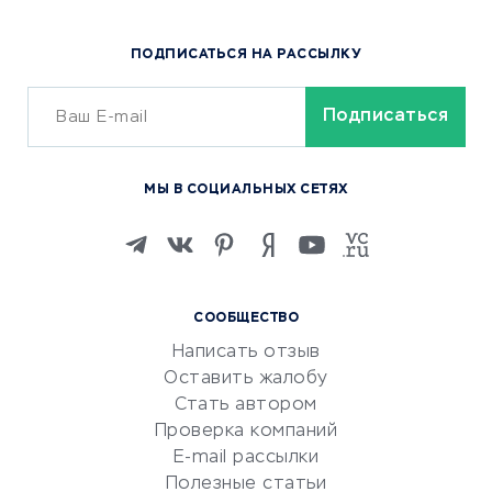
Популярные товары
ПОДПИСАТЬСЯ НА РАССЫЛКУ
Сервисы доставки
ОБУЧЕНИЕ И РАБОТА
Курсы по обучению
МЫ В СОЦИАЛЬНЫХ СЕТЯХ
Онлайн-школы
Изучение иностранных
языков
Курсы IT и digital
СООБЩЕСТВО
Маркетинг и продажи
Написать отзыв
Репетиторство
Оставить жалобу
Красота и здоровье
Стать автором
Сервисы по поиску работы
Проверка компаний
Сетевой маркетинг
E-mail рассылки
Университеты
Полезные статьи