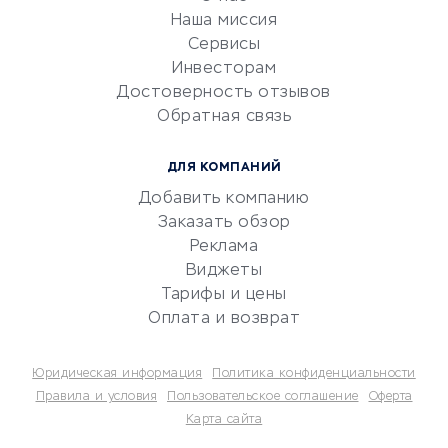
Эквайринг
Наша миссия
CRM-системы
Сервисы
Инвесторам
Электронный
Достоверность отзывов
документооборот
Обратная связь
Юридические компании
Консалтинговые компании
ДЛЯ КОМПАНИЙ
Аудиторские компании
Добавить компанию
Бухгалтерия онлайн
Заказать обзор
Онлайн-кассы
Реклама
SERM
Виджеты
Тарифы и цены
Digital
Оплата и возврат
КРЕДИТЫ И ЗАЙМЫ
Юридическая информация
Политика конфиденциальности
Потребительские кредиты
Правила и условия
Пользовательское соглашение
Оферта
Карта сайта
Кредитные карты