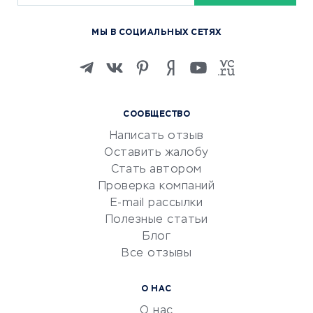
Курсы по обучению
МЫ В СОЦИАЛЬНЫХ СЕТЯХ
Онлайн-школы
Изучение иностранных
языков
Курсы IT и digital
СООБЩЕСТВО
Маркетинг и продажи
Написать отзыв
Репетиторство
Оставить жалобу
Красота и здоровье
Стать автором
Сервисы по поиску работы
Проверка компаний
Сетевой маркетинг
E-mail рассылки
Университеты
Полезные статьи
Блог
Все отзывы
УСЛУГИ ДЛЯ БИЗНЕСА
Расчетно-кассовое
О НАС
обслуживание
О нас