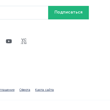
Кредиты и займы
Бонусы и акции
Видео
Разное
х
ти
оглашение
Оферта
Карта сайта
а