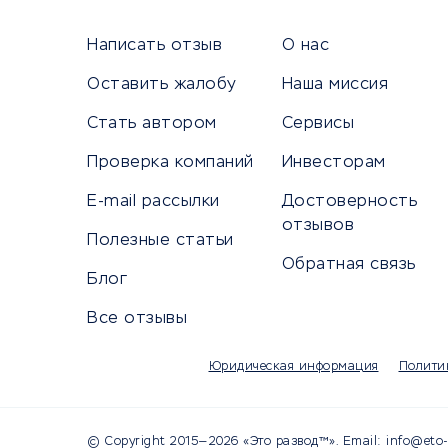
Сетево
Универ
Написать отзыв
О нас
Оставить жалобу
Наша миссия
Стать автором
Сервисы
КРЕДИТЫ И ЗАЙМЫ
ПУТЕШЕС
Проверка компаний
Инвесторам
Потребительские кредиты
Путеше
E-mail рассылки
Достоверность
Кредитные карты
Покупка
отзывов
Полезные статьи
Дебетовые карты
Бронир
Обратная связь
Микрофинансовые организации
Санато
Блог
Подбор кредита
Бронир
Все отзывы
Улучшение кредитной истории
Страхов
Платежные системы
Авиако
Юридическая информация
Полити
Туропе
© Copyright 2015—2026 «Это развод™». Email: info@eto-