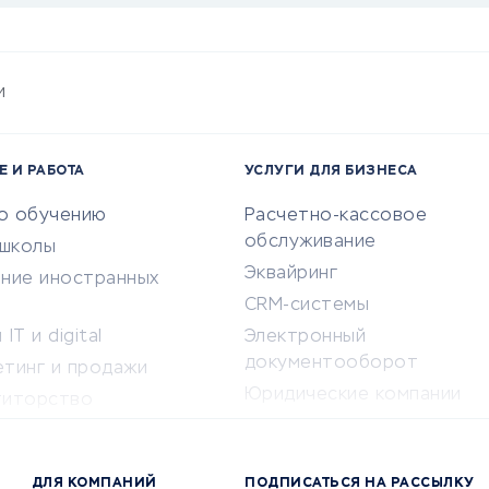
и
Е И РАБОТА
УСЛУГИ ДЛЯ БИЗНЕСА
по обучению
Расчетно-кассовое
обслуживание
-школы
Эквайринг
ение иностранных
CRM-системы
IT и digital
Электронный
документооборот
етинг и продажи
Юридические компании
титорство
Консалтинговые компании
ота и здоровье
Аудиторские компании
 по поиску работы
ДЛЯ КОМПАНИЙ
ПОДПИСАТЬСЯ НА РАССЫЛКУ