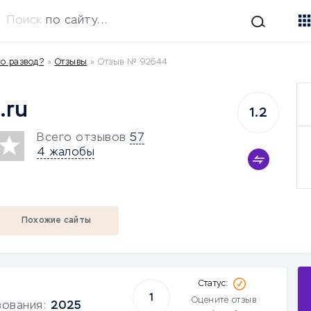
Поиск
по сайту...
то развод?
»
Отзывы
»
Отзыв № 92644
.ru
1.2
Всего отзывов
57
4 жалобы
Похожие сайты
1
Оцените отзыв
зования:
2025