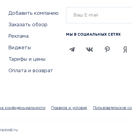
Бухгалтерия онлайн
й маркетинг
Онлайн-кассы
ситеты
Добавить компанию
SERM
Заказать обзор
Digital
МЫ В СОЦИАЛЬНЫХ СЕТЯХ
Реклама
ТВИЯ И СТРАХОВАНИЕ
ПРОДВИЖЕНИЕ И РЕКЛАМА
Виджеты
ствия
Регистраторы доменов
Тарифы и цены
 билетов
Хостинг компании
Оплата и возврат
ование отелей
Продвижение в социальны
сетях
рии
SEO-сервисы
ование автомобилей
Тизерные и рекламные се
ание онлайн
Аналитика
мпании
ка конфиденциальности
Правила и условия
Пользовательское с
Конструкторы сайтов
раторы
Чаты и чат-боты для сайт
Партнерские сети
razvod.ru