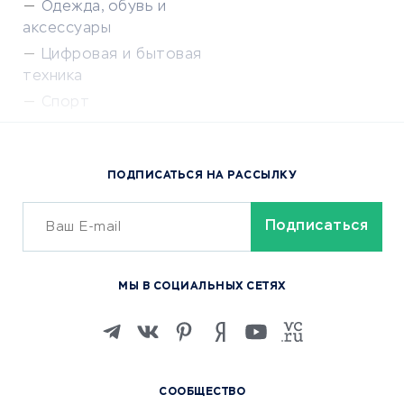
Одежда, обувь и
аксессуары
Цифровая и бытовая
техника
Спорт
Доставка еды
Популярные товары
ПОДПИСАТЬСЯ НА РАССЫЛКУ
Сервисы доставки
ОБУЧЕНИЕ И РАБОТА
Курсы по обучению
МЫ В СОЦИАЛЬНЫХ СЕТЯХ
Онлайн-школы
Изучение иностранных
языков
Курсы IT и digital
СООБЩЕСТВО
Маркетинг и продажи