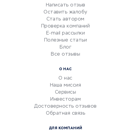
Написать отзыв
Репетиторство
Оставить жалобу
Красота и здоровье
Стать автором
Сервисы по поиску работы
Проверка компаний
Сетевой маркетинг
E-mail рассылки
Университеты
Полезные статьи
Блог
Все отзывы
УСЛУГИ ДЛЯ БИЗНЕСА
Расчетно-кассовое
О НАС
обслуживание
О нас
Эквайринг
Наша миссия
CRM-системы
Сервисы
Инвесторам
Электронный
Достоверность отзывов
документооборот
Обратная связь
Юридические компании
Консалтинговые компании
ДЛЯ КОМПАНИЙ