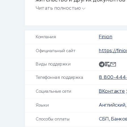
жительство и других документов 
оформлением банковских карт и т.
Читать полностью
Finion
Компания
https://finio
Официальный сайт
Виды поддержки
8 800-444
Телефонная поддержка
ВКонтакте
Социальные сети
Английский,
Языки
СБП, Банков
Способы оплаты