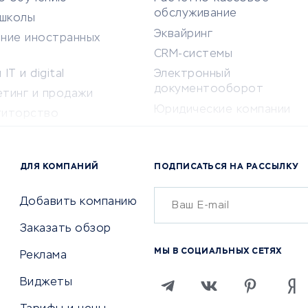
обслуживание
-школы
Эквайринг
ение иностранных
CRM-системы
IT и digital
Электронный
документооборот
етинг и продажи
Юридические компании
титорство
Консалтинговые компании
ота и здоровье
Аудиторские компании
 по поиску работы
ДЛЯ КОМПАНИЙ
ПОДПИСАТЬСЯ НА РАССЫЛКУ
Бухгалтерия онлайн
й маркетинг
Онлайн-кассы
ситеты
Добавить компанию
SERM
Заказать обзор
Digital
МЫ В СОЦИАЛЬНЫХ СЕТЯХ
Реклама
ТВИЯ И СТРАХОВАНИЕ
ПРОДВИЖЕНИЕ И РЕКЛАМА
Виджеты
ствия
Регистраторы доменов