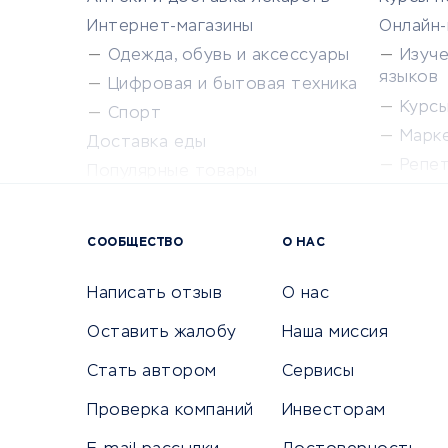
Интернет-магазины
Онлайн
Одежда, обувь и аксессуары
Изуч
языков
Цифровая и бытовая техника
Курсы 
Спорт
Марк
Доставка еды
Репе
Популярные товары
Крас
Сервисы доставки
Сервисы
СООБЩЕСТВО
О НАС
Сетево
Универ
Написать отзыв
О нас
Оставить жалобу
Наша миссия
Стать автором
Сервисы
КРЕДИТЫ И ЗАЙМЫ
ПУТЕШЕС
Проверка компаний
Инвесторам
Потребительские кредиты
Путеше