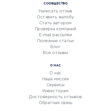
СООБЩЕСТВО
Маркетинг и продажи
Написать отзыв
Репетиторство
Оставить жалобу
Красота и здоровье
Стать автором
Сервисы по поиску работы
Проверка компаний
Сетевой маркетинг
E-mail рассылки
Университеты
Полезные статьи
Блог
Все отзывы
УСЛУГИ ДЛЯ БИЗНЕСА
Расчетно-кассовое
О НАС
обслуживание
О нас
Эквайринг
Наша миссия
CRM-системы
Сервисы
Инвесторам
Электронный
Достоверность отзывов
документооборот
Обратная связь
Юридические компании