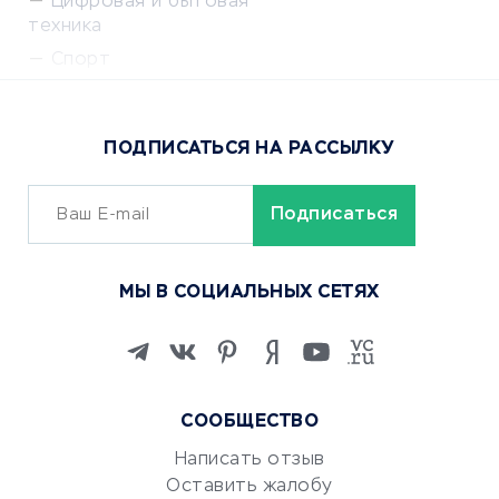
Цифровая и бытовая
техника
Спорт
Доставка еды
Популярные товары
ПОДПИСАТЬСЯ НА РАССЫЛКУ
Сервисы доставки
ОБУЧЕНИЕ И РАБОТА
Курсы по обучению
МЫ В СОЦИАЛЬНЫХ СЕТЯХ
Онлайн-школы
Изучение иностранных
языков
Курсы IT и digital
СООБЩЕСТВО
Маркетинг и продажи
Репетиторство
Написать отзыв
Оставить жалобу
Красота и здоровье