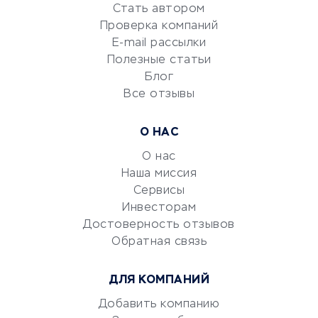
Стать автором
Сервисы по поиску работы
Проверка компаний
Сетевой маркетинг
E-mail рассылки
Университеты
Полезные статьи
Блог
Все отзывы
УСЛУГИ ДЛЯ БИЗНЕСА
Расчетно-кассовое
О НАС
обслуживание
О нас
Эквайринг
Наша миссия
CRM-системы
Сервисы
Электронный
Инвесторам
документооборот
Достоверность отзывов
Обратная связь
Юридические компании
Консалтинговые компании
ДЛЯ КОМПАНИЙ
Аудиторские компании
Добавить компанию
Бухгалтерия онлайн