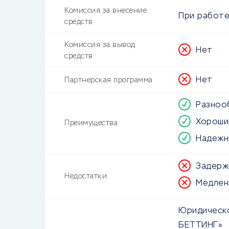
Комиссия за внесение
При работе
средств
Комиссия за вывод
Нет
средств
Нет
Партнерская программа
Разноо
Хороши
Преимущества
Надежн
Задерж
Недостатки
Медлен
Юридическо
БЕТТИНГ»