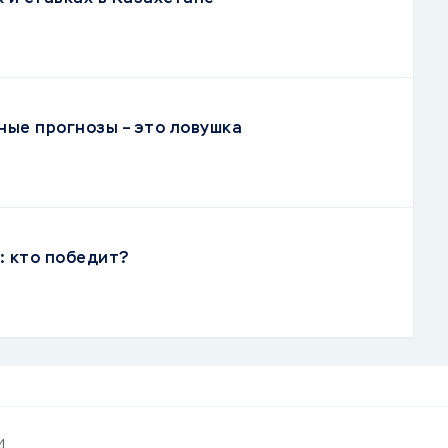
ные прогнозы – это ловушка
: кто победит?
и