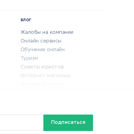
БЛОГ
Жалобы на компании
Онлайн сервисы
Обучение онлайн
Туризм
Советы юристов
Интернет-магазины
Фондовый рынок
Криптовалюта
Ставки на спорт
Кредиты и займы
Бонусы и акции
Видео