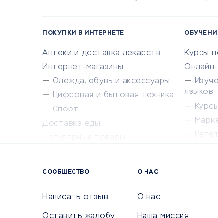
ПОКУПКИ В ИНТЕРНЕТЕ
ОБУЧЕНИ
Аптеки и доставка лекарств
Курсы 
Интернет-магазины
Онлайн
Одежда, обувь и аксессуары
Изуч
языков
Цифровая и бытовая техника
Курсы 
Спорт
Марк
Доставка еды
Репе
Популярные товары
Крас
Сервисы доставки
Сервисы
СООБЩЕСТВО
О НАС
Сетево
Универ
Написать отзыв
О нас
Оставить жалобу
Наша миссия