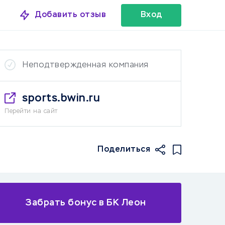
Добавить отзыв
Вход
Неподтвержденная компания
sports.bwin.ru
Перейти на сайт
Поделиться
Забрать бонус в БК Леон