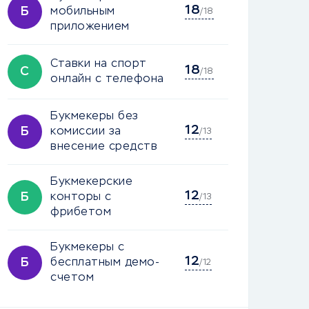
18
Б
мобильным
/18
приложением
Ставки на спорт
18
С
/18
онлайн с телефона
Букмекеры без
12
Б
комиссии за
/13
внесение средств
Букмекерские
12
Б
конторы с
/13
фрибетом
Букмекеры с
12
Б
бесплатным демо-
/12
счетом