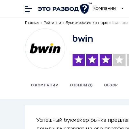
Компании
Главная
»
Рейтинги
»
Букмекерские конторы
»
bwin это
bwin
О КОМПАНИИ
ОТЗЫВЫ (1)
ОБЗОР
Успешный букмекер рынка предла